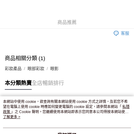
AlipayHK
WeChat Pay
商品推薦
送貨方式
客服
JD京東物流，訂單確認發貨後2-4個工作天送達
運費表
滿 HK$250.00 或以上免運費
付款後門市自取，訂單確認後2-4個工作天到店，7天內取。逾期後
商品相關分類 (1)
訂單作廢，並不會安排重寄
彩妝產品
眼部彩妝
眼影
免運費
本分類熱賣
全店暢銷排行
本網站中使用 cookie，欲查詢有關本網站使用 cookie 方式之詳情，及若您不希
熱門標籤
望在電腦上使用 cookie 時應如何變更電腦的 cookie 設定，請參閱本網站「
私隱
政策
」之 Cookie 聲明。您繼續使用本網站即表示您同意本公司得按本網站使用
條款之 Cookie 聲明使用 cookie。
了解更多 >
熱銷排行
最新商品
人氣推薦