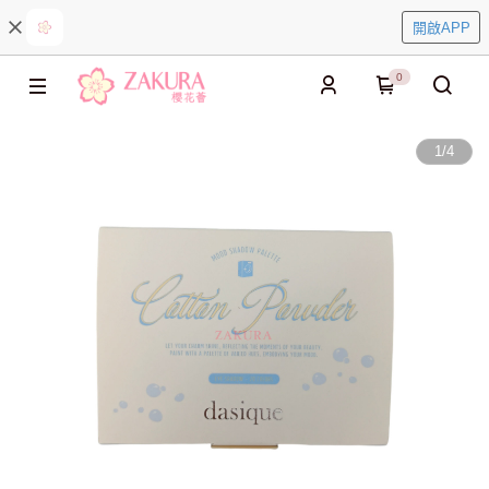
開啟APP
0
1
/
4