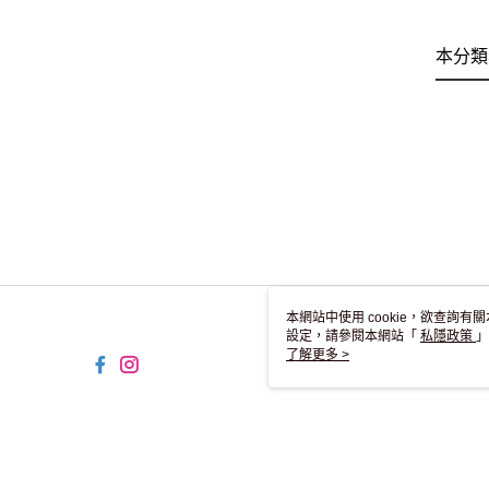
本分類
本網站中使用 cookie，欲查詢有關
設定，請參閱本網站「
私隱政策
」
用 cookie。
了解更多 >