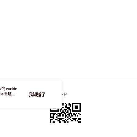
，並不會安排重寄
 cookie
e 聲明使
我知道了
官方APP