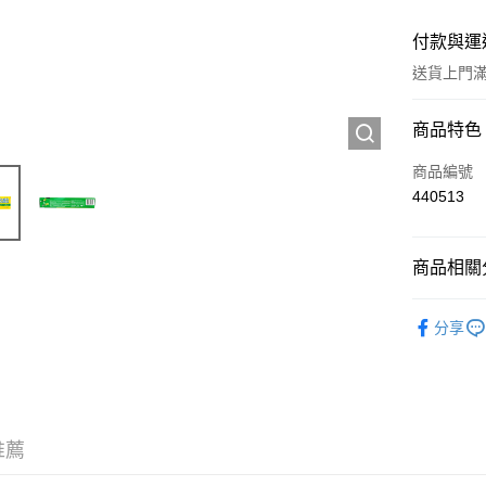
付款與運
送貨上門滿H
付款方式
商品特色
信用卡
商品編號
440513
Apple Pay
AlipayHK
商品相關分
WeChat P
個人護理
分享
送貨方式
JD京東物
滿 HK$2
推薦
付款後門市