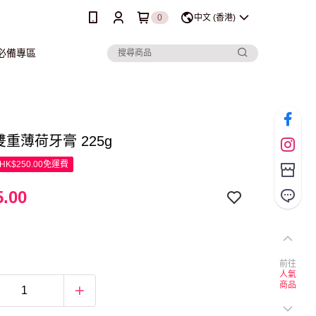
0
中文 (香港)
行必備專區
e 雙重薄荷牙膏 225g
K$250.00免運費
.00
前往
人氣
商品