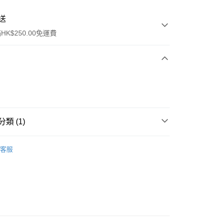
送
K$250.00免運費
類 (1)
ay
口腔護理
牙膏
客服
流，訂單確認發貨後2-4個工作天送達
運費表
50.00 或以上免運費
自取，訂單確認後2-4個工作天到店，7天內取。逾期後