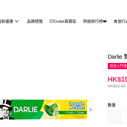
最新優惠
品牌總覽
💥Outlet尋寶區
熱銷排行榜👑
🛅旅
Darli
送貨上門滿H
HK$15
HK$21.00
數量