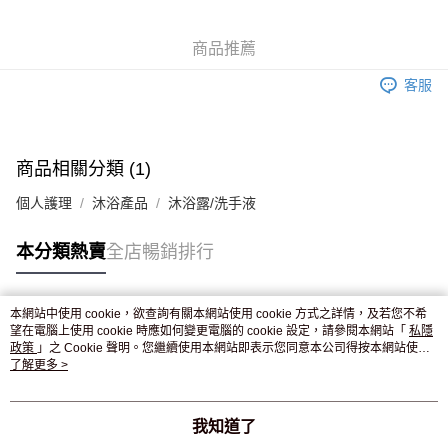
WeChat Pay
商品推薦
送貨方式
客服
JD京東物流，訂單確認發貨後2-4個工作天送達
運費表
滿 HK$250.00 或以上免運費
付款後門市自取，訂單確認後2-4個工作天到店，7天內取。逾期後
商品相關分類 (1)
訂單作廢，並不會安排重寄
個人護理
沐浴產品
沐浴露/洗手液
免運費
本分類熱賣
全店暢銷排行
本網站中使用 cookie，欲查詢有關本網站使用 cookie 方式之詳情，及若您不希
熱門標籤
望在電腦上使用 cookie 時應如何變更電腦的 cookie 設定，請參閱本網站「
私隱
政策
」之 Cookie 聲明。您繼續使用本網站即表示您同意本公司得按本網站使用
條款之 Cookie 聲明使用 cookie。
了解更多 >
熱銷排行
最新商品
人氣推薦
我知道了