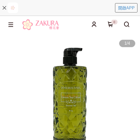
開啟APP
0
1
/
4