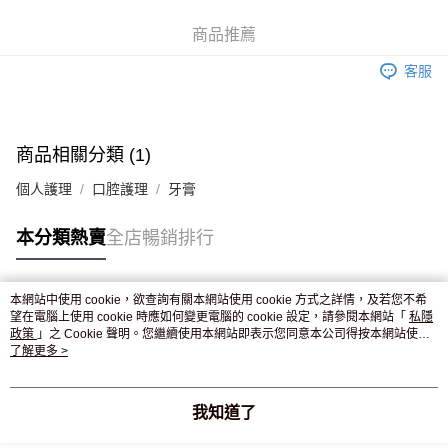
WeChat Pay
商品推薦
送貨方式
客服
JD京東物流，訂單確認發貨後2-4個工作天送達
運費表
滿 HK$250.00 或以上免運費
付款後門市自取，訂單確認後2-4個工作天到店，7天內取。逾期後
商品相關分類 (1)
訂單作廢，並不會安排重寄
個人護理
口腔護理
牙膏
免運費
本分類熱賣
全店暢銷排行
本網站中使用 cookie，欲查詢有關本網站使用 cookie 方式之詳情，及若您不希
熱門標籤
望在電腦上使用 cookie 時應如何變更電腦的 cookie 設定，請參閱本網站「
私隱
政策
」之 Cookie 聲明。您繼續使用本網站即表示您同意本公司得按本網站使用
條款之 Cookie 聲明使用 cookie。
了解更多 >
熱銷排行
最新商品
人氣推薦
我知道了