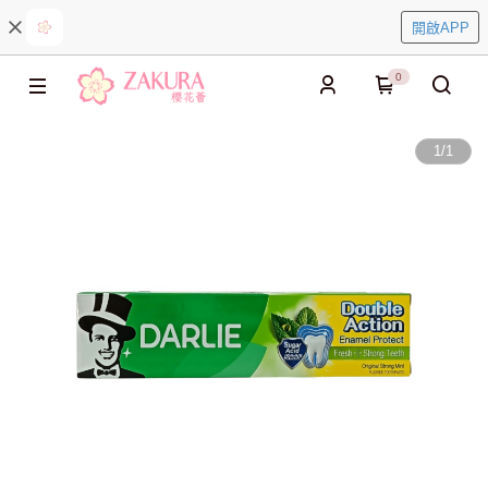
開啟APP
0
1
/
1