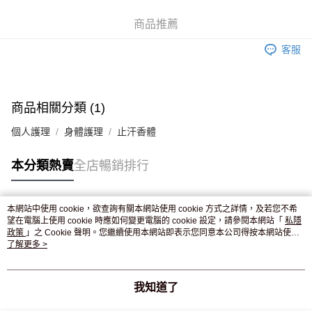
WeChat Pay
商品推薦
送貨方式
客服
JD京東物流，訂單確認發貨後2-4個工作天送達
運費表
滿 HK$250.00 或以上免運費
付款後門市自取，訂單確認後2-4個工作天到店，7天內取。逾期後
商品相關分類 (1)
訂單作廢，並不會安排重寄
個人護理
身體護理
止汗香體
免運費
本分類熱賣
全店暢銷排行
本網站中使用 cookie，欲查詢有關本網站使用 cookie 方式之詳情，及若您不希
熱門標籤
望在電腦上使用 cookie 時應如何變更電腦的 cookie 設定，請參閱本網站「
私隱
政策
」之 Cookie 聲明。您繼續使用本網站即表示您同意本公司得按本網站使用
條款之 Cookie 聲明使用 cookie。
了解更多 >
熱銷排行
最新商品
人氣推薦
我知道了