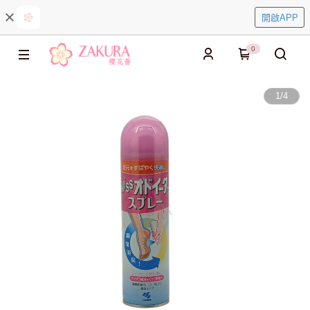
開啟APP
0
1
/
4