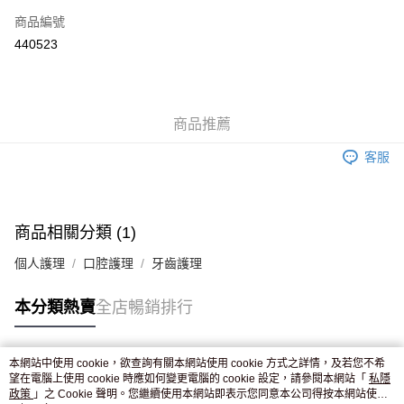
商品編號
Apple Pay
440523
AlipayHK
WeChat Pay
商品推薦
送貨方式
客服
JD京東物流，訂單確認發貨後2-4個工作天送達
運費表
滿 HK$250.00 或以上免運費
付款後門市自取，訂單確認後2-4個工作天到店，7天內取。逾期後
商品相關分類 (1)
訂單作廢，並不會安排重寄
個人護理
口腔護理
牙齒護理
免運費
本分類熱賣
全店暢銷排行
本網站中使用 cookie，欲查詢有關本網站使用 cookie 方式之詳情，及若您不希
熱門標籤
望在電腦上使用 cookie 時應如何變更電腦的 cookie 設定，請參閱本網站「
私隱
政策
」之 Cookie 聲明。您繼續使用本網站即表示您同意本公司得按本網站使用