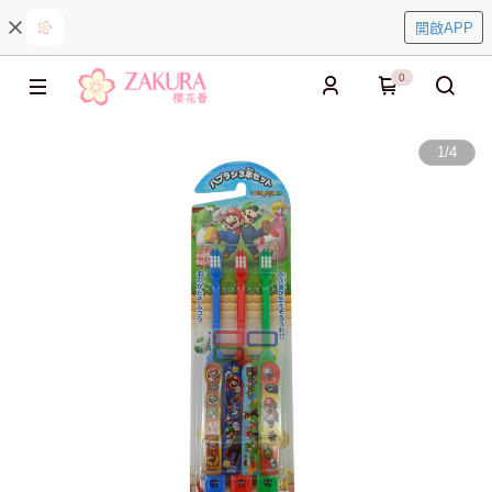
開啟APP
0
1
/
4