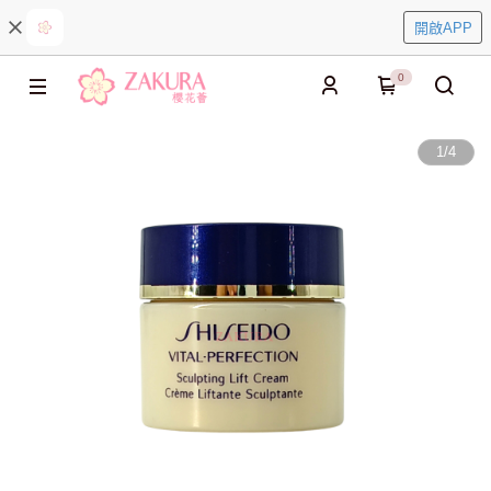
開啟APP
0
1
/
4