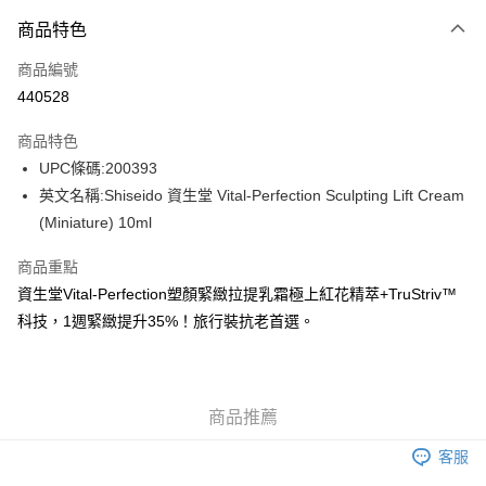
付款方式
商品特色
信用卡
商品編號
Apple Pay
440528
AlipayHK
商品特色
WeChat Pay
UPC條碼:200393
英文名稱:Shiseido 資生堂 Vital-Perfection Sculpting Lift Cream
送貨方式
(Miniature) 10ml
JD京東物流，訂單確認發貨後2-4個工作天送達
運費表
商品重點
滿 HK$250.00 或以上免運費
資生堂Vital-Perfection塑顏緊緻拉提乳霜極上紅花精萃+TruStriv™
付款後門市自取，訂單確認後2-4個工作天到店，7天內取。逾期後
科技，1週緊緻提升35%！旅行裝抗老首選。
訂單作廢，並不會安排重寄
免運費
商品推薦
客服