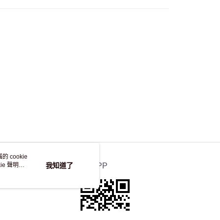
自取，訂單確認後2-4個工作天到店，7天內取。逾期後
，並不會安排重寄
 cookie
e 聲明使
我知道了
官方APP