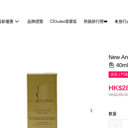
最新優惠
品牌總覽
💥Outlet尋寶區
熱銷排行榜👑
🛅旅
New 
色 40m
送貨上門滿H
HK$28
HK$299.0
數量