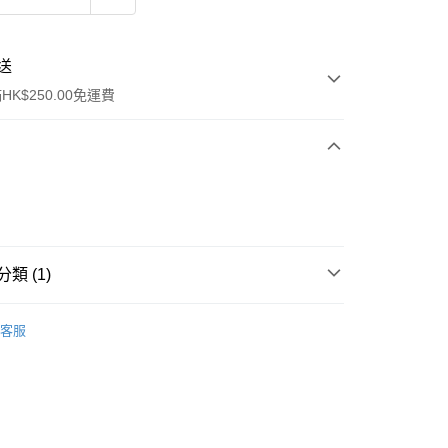
送
K$250.00免運費
類 (1)
ay
防曬護理
防曬乳/霜
客服
流，訂單確認發貨後2-4個工作天送達
運費表
50.00 或以上免運費