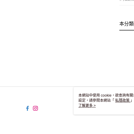
本分類
本網站中使用 cookie，欲查詢有關
設定，請參閱本網站「
私隱政策
」
用 cookie。
了解更多 >