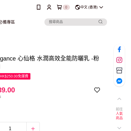
0
中文 (香港)
行必備專區
Angance 心仙格 水潤高效全能防曬乳 -粉
l
K$250.00免運費
9.00
0
前往
人氣
商品