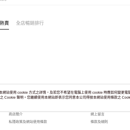
付款後門市
訂單作廢
免運費
熱賣
全店暢銷排行
本網站使用 cookie 方式之詳情，及若您不希望在電腦上使用 cookie 時應如何變更電腦的
之 Cookie 聲明。您繼續使用本網站即表示您同意本公司得按本網站使用條款之 Cooki
關於我們
客戶服務
品牌故事
購物說明
商店簡介
網上留言
私隱政策及網站使用條款
條款及細則
聯絡我們