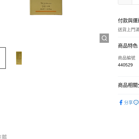
付款與運
送貨上門滿H
付款方式
商品特色
信用卡
商品編號
440529
Apple Pay
AlipayHK
商品相關分
WeChat P
護膚保養
分享
送貨方式
JD京東物
滿 HK$2
推薦