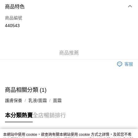
付款方式
商品特色
信用卡
商品編號
Apple Pay
440543
AlipayHK
WeChat Pay
商品推薦
送貨方式
客服
JD京東物流，訂單確認發貨後2-4個工作天送達
運費表
滿 HK$250.00 或以上免運費
付款後門市自取，訂單確認後2-4個工作天到店，7天內取。逾期後
商品相關分類 (1)
訂單作廢，並不會安排重寄
護膚保養
乳液/面霜
面霜
免運費
本分類熱賣
全店暢銷排行
本網站中使用 cookie，欲查詢有關本網站使用 cookie 方式之詳情，及若您不希