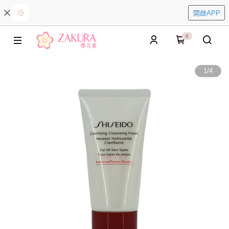
開啟APP
0
1
/
4