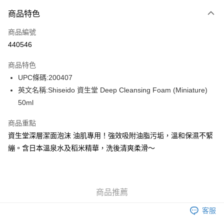
付款方式
商品特色
信用卡
商品編號
Apple Pay
440546
AlipayHK
商品特色
WeChat Pay
UPC條碼:200407
英文名稱:Shiseido 資生堂 Deep Cleansing Foam (Miniature)
送貨方式
50ml
JD京東物流，訂單確認發貨後2-4個工作天送達
運費表
商品重點
滿 HK$250.00 或以上免運費
資生堂深層潔面泡沫 油肌專用！強效吸附油脂污垢，溫和保濕不緊
付款後門市自取，訂單確認後2-4個工作天到店，7天內取。逾期後
繃。含日本溫泉水及稻米精華，洗後清爽柔滑～
訂單作廢，並不會安排重寄
免運費
商品推薦
客服