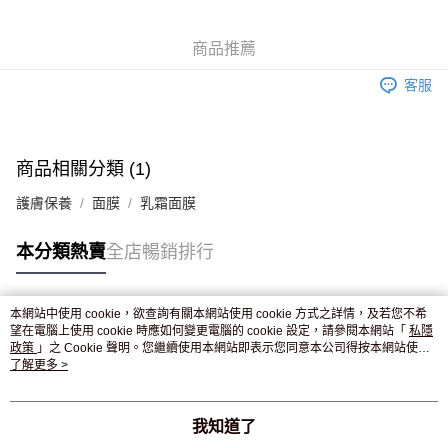
WeChat Pay
商品推薦
送貨方式
客服
JD京東物流，訂單確認發貨後2-4個工作天送達
運費表
滿 HK$250.00 或以上免運費
付款後門市自取，訂單確認後2-4個工作天到店，7天內取。逾期後
商品相關分類 (1)
訂單作廢，並不會安排重寄
護膚保養
面膜
乳霜面膜
免運費
本分類熱賣
全店暢銷排行
本網站中使用 cookie，欲查詢有關本網站使用 cookie 方式之詳情，及若您不希
熱門標籤
望在電腦上使用 cookie 時應如何變更電腦的 cookie 設定，請參閱本網站「
私隱
政策
」之 Cookie 聲明。您繼續使用本網站即表示您同意本公司得按本網站使用
條款之 Cookie 聲明使用 cookie。
了解更多 >
熱銷排行
最新商品
人氣推薦
我知道了