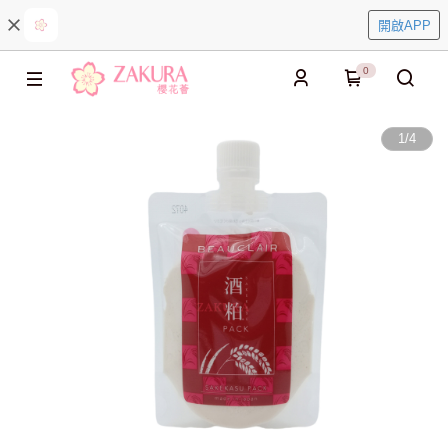
開啟APP
0
1
/
4