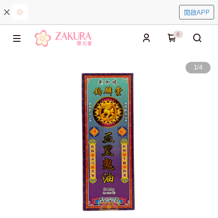
開啟APP
0
1
/
4