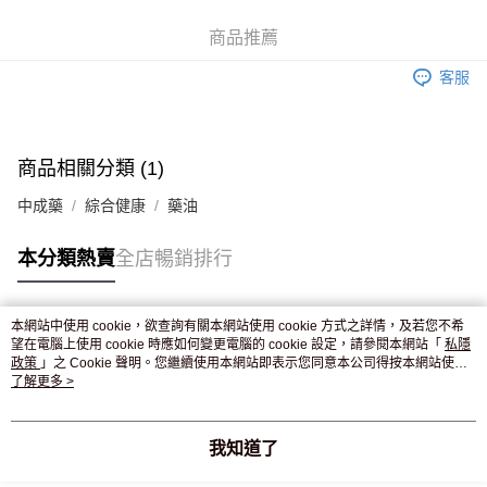
WeChat Pay
商品推薦
送貨方式
客服
JD京東物流，訂單確認發貨後2-4個工作天送達
運費表
滿 HK$250.00 或以上免運費
付款後門市自取，訂單確認後2-4個工作天到店，7天內取。逾期後
商品相關分類 (1)
訂單作廢，並不會安排重寄
中成藥
綜合健康
藥油
免運費
本分類熱賣
全店暢銷排行
本網站中使用 cookie，欲查詢有關本網站使用 cookie 方式之詳情，及若您不希
熱門標籤
望在電腦上使用 cookie 時應如何變更電腦的 cookie 設定，請參閱本網站「
私隱
政策
」之 Cookie 聲明。您繼續使用本網站即表示您同意本公司得按本網站使用
條款之 Cookie 聲明使用 cookie。
了解更多 >
熱銷排行
最新商品
人氣推薦
我知道了