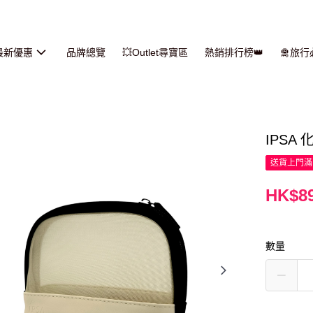
最新優惠
品牌總覽
💥Outlet尋寶區
熱銷排行榜👑
🛅旅
IPSA 
送貨上門滿H
HK$89
數量