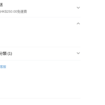
送
K$250.00免運費
類 (1)
ay
件
美容工具
其他
客服
流，訂單確認發貨後2-4個工作天送達
運費表
50.00 或以上免運費
自取，訂單確認後2-4個工作天到店，7天內取。逾期後
，並不會安排重寄