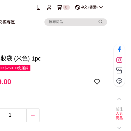
0
中文 (香港)
行必備專區
化妝袋 (米色) 1pc
K$250.00免運費
.00
前往
人氣
商品