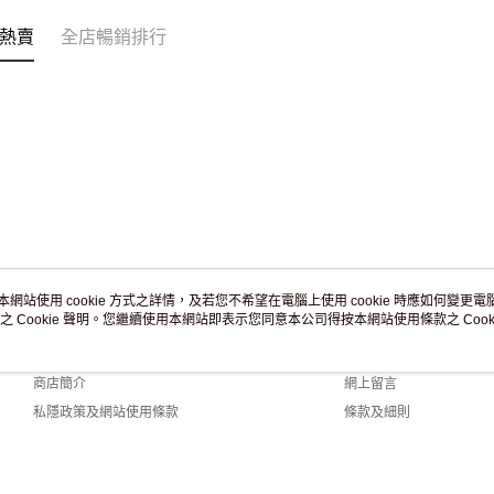
免運費
熱賣
全店暢銷排行
本網站使用 cookie 方式之詳情，及若您不希望在電腦上使用 cookie 時應如何變更電腦的
之 Cookie 聲明。您繼續使用本網站即表示您同意本公司得按本網站使用條款之 Cooki
關於我們
客戶服務
品牌故事
購物說明
商店簡介
網上留言
私隱政策及網站使用條款
條款及細則
聯絡我們