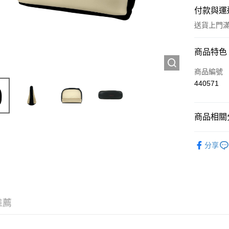
付款與運
送貨上門滿H
付款方式
商品特色
信用卡
商品編號
440571
Apple Pay
AlipayHK
商品相關分
WeChat P
工具及配
分享
送貨方式
JD京東物
滿 HK$2
推薦
付款後門市
訂單作廢