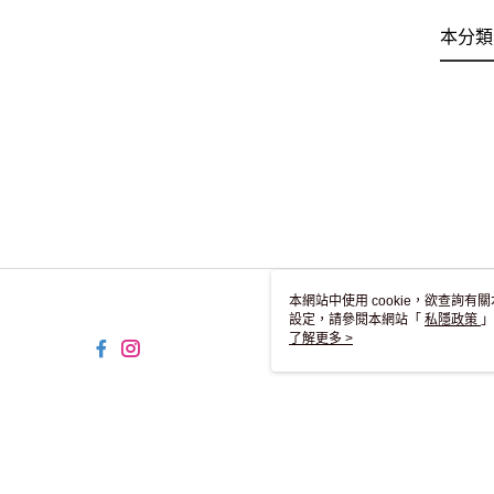
本分類
本網站中使用 cookie，欲查詢有關
設定，請參閱本網站「
私隱政策
」
用 cookie。
了解更多 >