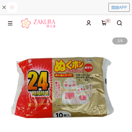
開啟APP
0
1
/
4