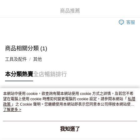
WeChat Pay
商品推薦
送貨方式
客服
JD京東物流，訂單確認發貨後2-4個工作天送達
運費表
滿 HK$250.00 或以上免運費
付款後門市自取，訂單確認後2-4個工作天到店，7天內取。逾期後
商品相關分類 (1)
訂單作廢，並不會安排重寄
工具及配件
其他
免運費
本分類熱賣
全店暢銷排行
本網站中使用 cookie，欲查詢有關本網站使用 cookie 方式之詳情，及若您不希
熱門標籤
望在電腦上使用 cookie 時應如何變更電腦的 cookie 設定，請參閱本網站「
私隱
政策
」之 Cookie 聲明。您繼續使用本網站即表示您同意本公司得按本網站使用
條款之 Cookie 聲明使用 cookie。
了解更多 >
熱銷排行
最新商品
人氣推薦
我知道了