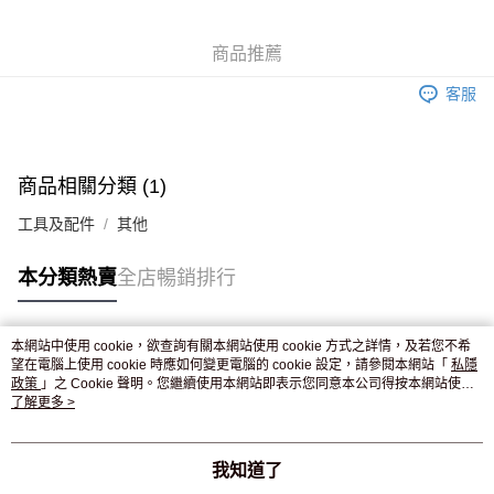
WeChat Pay
商品推薦
送貨方式
客服
JD京東物流，訂單確認發貨後2-4個工作天送達
運費表
滿 HK$250.00 或以上免運費
付款後門市自取，訂單確認後2-4個工作天到店，7天內取。逾期後
商品相關分類 (1)
訂單作廢，並不會安排重寄
工具及配件
其他
免運費
本分類熱賣
全店暢銷排行
本網站中使用 cookie，欲查詢有關本網站使用 cookie 方式之詳情，及若您不希
熱門標籤
望在電腦上使用 cookie 時應如何變更電腦的 cookie 設定，請參閱本網站「
私隱
政策
」之 Cookie 聲明。您繼續使用本網站即表示您同意本公司得按本網站使用
條款之 Cookie 聲明使用 cookie。
了解更多 >
熱銷排行
最新商品
人氣推薦
我知道了