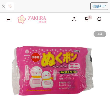
開啟APP
0
1
/
4