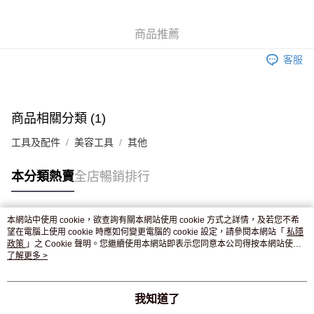
WeChat Pay
商品推薦
送貨方式
客服
JD京東物流，訂單確認發貨後2-4個工作天送達
運費表
滿 HK$250.00 或以上免運費
付款後門市自取，訂單確認後2-4個工作天到店，7天內取。逾期後
商品相關分類 (1)
訂單作廢，並不會安排重寄
工具及配件
美容工具
其他
免運費
本分類熱賣
全店暢銷排行
本網站中使用 cookie，欲查詢有關本網站使用 cookie 方式之詳情，及若您不希
熱門標籤
望在電腦上使用 cookie 時應如何變更電腦的 cookie 設定，請參閱本網站「
私隱
政策
」之 Cookie 聲明。您繼續使用本網站即表示您同意本公司得按本網站使用
條款之 Cookie 聲明使用 cookie。
了解更多 >
熱銷排行
最新商品
人氣推薦
我知道了