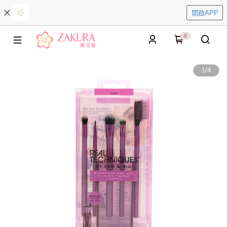
開啟APP
0
1
/
4