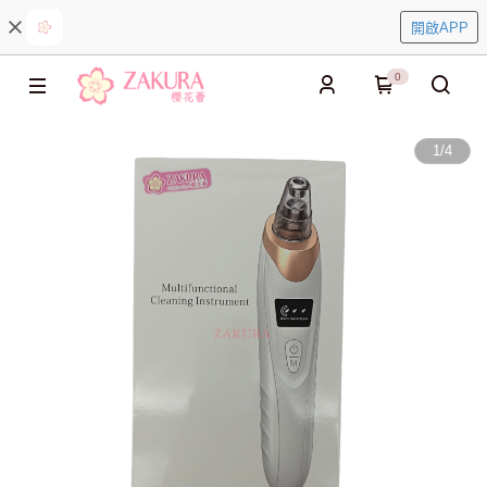
開啟APP
0
1
/
4