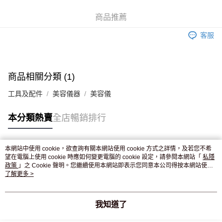
WeChat Pay
商品推薦
送貨方式
客服
JD京東物流，訂單確認發貨後2-4個工作天送達
運費表
滿 HK$250.00 或以上免運費
付款後門市自取，訂單確認後2-4個工作天到店，7天內取。逾期後
商品相關分類 (1)
訂單作廢，並不會安排重寄
工具及配件
美容儀器
美容儀
免運費
本分類熱賣
全店暢銷排行
本網站中使用 cookie，欲查詢有關本網站使用 cookie 方式之詳情，及若您不希
熱門標籤
望在電腦上使用 cookie 時應如何變更電腦的 cookie 設定，請參閱本網站「
私隱
政策
」之 Cookie 聲明。您繼續使用本網站即表示您同意本公司得按本網站使用
條款之 Cookie 聲明使用 cookie。
了解更多 >
熱銷排行
最新商品
人氣推薦
我知道了