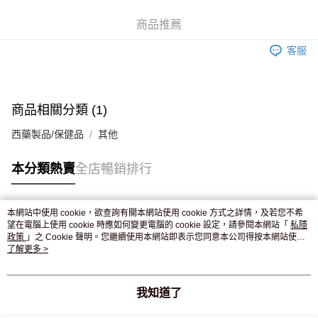
WeChat Pay
商品推薦
送貨方式
客服
JD京東物流，訂單確認發貨後2-4個工作天送達
運費表
滿 HK$250.00 或以上免運費
付款後門市自取，訂單確認後2-4個工作天到店，7天內取。逾期後
商品相關分類 (1)
訂單作廢，並不會安排重寄
西藥製品/保健品
其他
免運費
本分類熱賣
全店暢銷排行
本網站中使用 cookie，欲查詢有關本網站使用 cookie 方式之詳情，及若您不希
熱門標籤
望在電腦上使用 cookie 時應如何變更電腦的 cookie 設定，請參閱本網站「
私隱
政策
」之 Cookie 聲明。您繼續使用本網站即表示您同意本公司得按本網站使用
條款之 Cookie 聲明使用 cookie。
了解更多 >
熱銷排行
最新商品
人氣推薦
我知道了