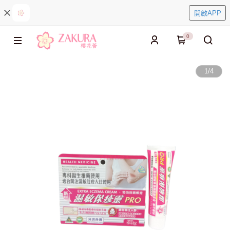
開啟APP
0
1
/
4