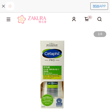
開啟APP
0
1
/
4