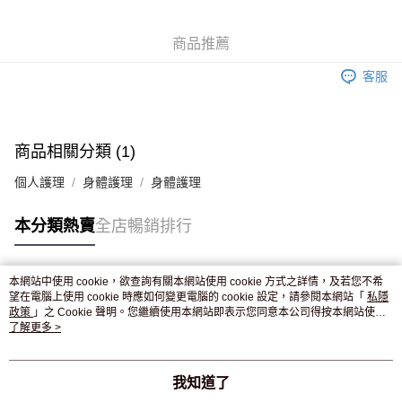
WeChat Pay
商品推薦
送貨方式
客服
JD京東物流，訂單確認發貨後2-4個工作天送達
運費表
滿 HK$250.00 或以上免運費
付款後門市自取，訂單確認後2-4個工作天到店，7天內取。逾期後
商品相關分類 (1)
訂單作廢，並不會安排重寄
個人護理
身體護理
身體護理
免運費
本分類熱賣
全店暢銷排行
本網站中使用 cookie，欲查詢有關本網站使用 cookie 方式之詳情，及若您不希
熱門標籤
望在電腦上使用 cookie 時應如何變更電腦的 cookie 設定，請參閱本網站「
私隱
政策
」之 Cookie 聲明。您繼續使用本網站即表示您同意本公司得按本網站使用
條款之 Cookie 聲明使用 cookie。
了解更多 >
熱銷排行
最新商品
人氣推薦
我知道了