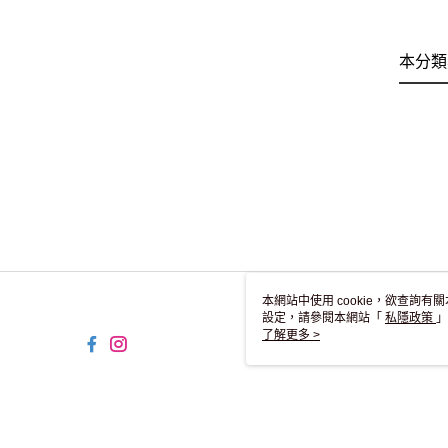
本分類
本網站中使用 cookie，欲查詢有關
設定，請參閱本網站「
私隱政策
」
用 cookie。
了解更多 >