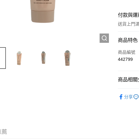
付款與運
送貨上門滿H
付款方式
商品特色
信用卡
商品編號
442799
Apple Pay
AlipayHK
商品相關分
WeChat P
個人護理
分享
送貨方式
JD京東物
滿 HK$2
推薦
付款後門市