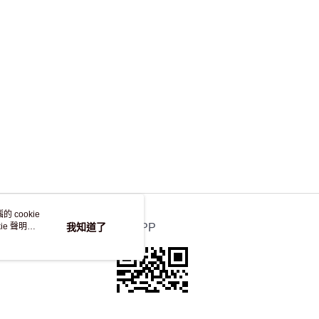
，並不會安排重寄
 cookie
e 聲明使
我知道了
官方APP