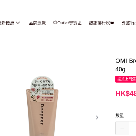
最新優惠
品牌總覽
💥Outlet尋寶區
熱銷排行榜👑
🛅旅
OMI B
40g
送貨上門滿H
HK$48
數量