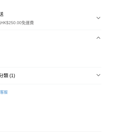
送
K$250.00免運費
類 (1)
ay
身體護理
手足護理
客服
流，訂單確認發貨後2-4個工作天送達
運費表
50.00 或以上免運費
自取，訂單確認後2-4個工作天到店，7天內取。逾期後