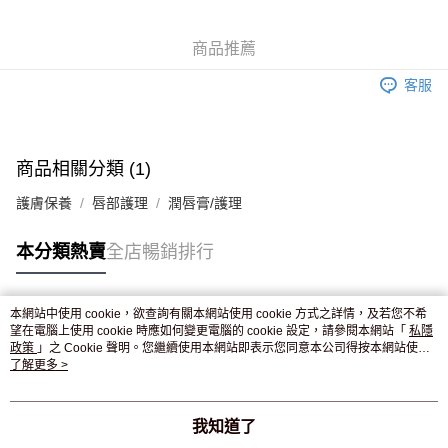
WeChat Pay
商品推薦
送貨方式
客服
JD京東物流，訂單確認發貨後2-4個工作天送達
運費表
滿 HK$250.00 或以上免運費
付款後門市自取，訂單確認後2-4個工作天到店，7天內取。逾期後
商品相關分類 (1)
訂單作廢，並不會安排重寄
護膚保養
唇部護理
潤唇膏/護理
免運費
本分類熱賣
全店暢銷排行
本網站中使用 cookie，欲查詢有關本網站使用 cookie 方式之詳情，及若您不希
熱門標籤
望在電腦上使用 cookie 時應如何變更電腦的 cookie 設定，請參閱本網站「
私隱
政策
」之 Cookie 聲明。您繼續使用本網站即表示您同意本公司得按本網站使用
條款之 Cookie 聲明使用 cookie。
了解更多 >
熱銷排行
最新商品
人氣推薦
我知道了