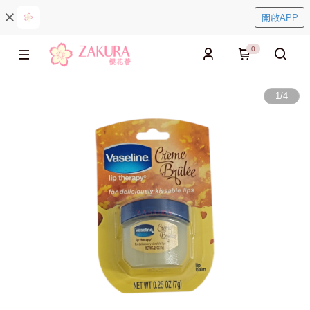
開啟APP
0
1
/
4