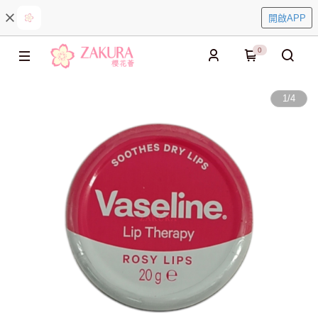
開啟APP
0
1
/
4