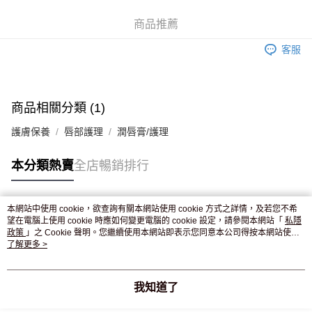
WeChat Pay
商品推薦
送貨方式
客服
JD京東物流，訂單確認發貨後2-4個工作天送達
運費表
滿 HK$250.00 或以上免運費
付款後門市自取，訂單確認後2-4個工作天到店，7天內取。逾期後
商品相關分類 (1)
訂單作廢，並不會安排重寄
護膚保養
唇部護理
潤唇膏/護理
免運費
本分類熱賣
全店暢銷排行
本網站中使用 cookie，欲查詢有關本網站使用 cookie 方式之詳情，及若您不希
熱門標籤
望在電腦上使用 cookie 時應如何變更電腦的 cookie 設定，請參閱本網站「
私隱
政策
」之 Cookie 聲明。您繼續使用本網站即表示您同意本公司得按本網站使用
條款之 Cookie 聲明使用 cookie。
了解更多 >
熱銷排行
最新商品
人氣推薦
我知道了