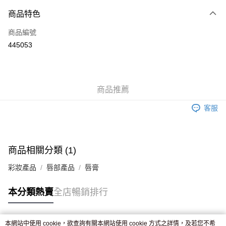
付款方式
商品特色
信用卡
商品編號
Apple Pay
445053
AlipayHK
WeChat Pay
商品推薦
送貨方式
客服
JD京東物流，訂單確認發貨後2-4個工作天送達
運費表
滿 HK$250.00 或以上免運費
付款後門市自取，訂單確認後2-4個工作天到店，7天內取。逾期後
商品相關分類 (1)
訂單作廢，並不會安排重寄
彩妝產品
唇部產品
唇膏
免運費
本分類熱賣
全店暢銷排行
本網站中使用 cookie，欲查詢有關本網站使用 cookie 方式之詳情，及若您不希