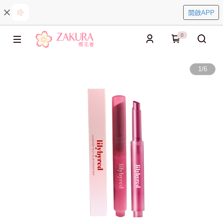
開啟APP
0
1
/
6