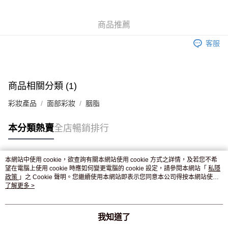
WeChat Pay
商品推薦
送貨方式
客服
JD京東物流，訂單確認發貨後2-4個工作天送達
運費表
滿 HK$250.00 或以上免運費
付款後門市自取，訂單確認後2-4個工作天到店，7天內取。逾期後
商品相關分類 (1)
訂單作廢，並不會安排重寄
彩妝產品
面部彩妝
胭脂
免運費
本分類熱賣
全店暢銷排行
本網站中使用 cookie，欲查詢有關本網站使用 cookie 方式之詳情，及若您不希
熱門標籤
望在電腦上使用 cookie 時應如何變更電腦的 cookie 設定，請參閱本網站「
私隱
政策
」之 Cookie 聲明。您繼續使用本網站即表示您同意本公司得按本網站使用
條款之 Cookie 聲明使用 cookie。
了解更多 >
熱銷排行
最新商品
人氣推薦
我知道了