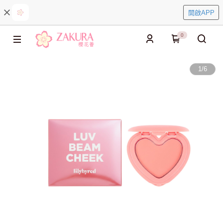
開啟APP
0
1
/
6