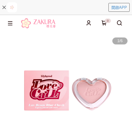
開啟APP
0
1
/
6