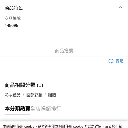
付款方式
商品特色
信用卡
商品編號
Apple Pay
445095
AlipayHK
WeChat Pay
商品推薦
送貨方式
客服
JD京東物流，訂單確認發貨後2-4個工作天送達
運費表
滿 HK$250.00 或以上免運費
付款後門市自取，訂單確認後2-4個工作天到店，7天內取。逾期後
商品相關分類 (1)
訂單作廢，並不會安排重寄
彩妝產品
面部彩妝
胭脂
免運費
本分類熱賣
全店暢銷排行
本網站中使用 cookie，欲查詢有關本網站使用 cookie 方式之詳情，及若您不希