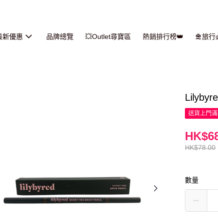
最新優惠
品牌總覽
💥Outlet尋寶區
熱銷排行榜👑
🛅旅
Lilyby
送貨上門滿H
HK$68
HK$78.00
數量