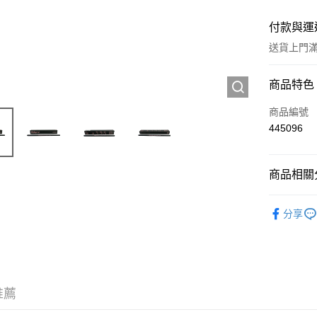
付款與運
送貨上門滿H
付款方式
商品特色
信用卡
商品編號
445096
Apple Pay
AlipayHK
商品相關分
WeChat P
彩妝產品
分享
送貨方式
JD京東物
滿 HK$2
推薦
付款後門市