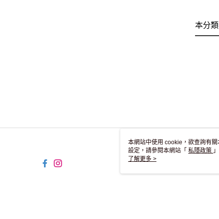
本分類
本網站中使用 cookie，欲查詢有關
設定，請參閱本網站「
私隱政策
」
用 cookie。
了解更多 >