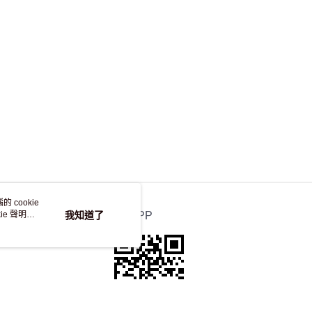
，並不會安排重寄
 cookie
e 聲明使
我知道了
官方APP