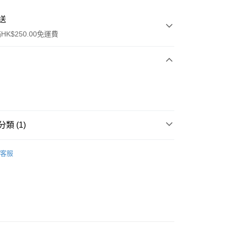
送
K$250.00免運費
類 (1)
ay
眼部彩妝
眉毛
客服
流，訂單確認發貨後2-4個工作天送達
運費表
50.00 或以上免運費
自取，訂單確認後2-4個工作天到店，7天內取。逾期後