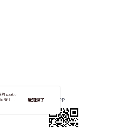
自取，訂單確認後2-4個工作天到店，7天內取。逾期後
，並不會安排重寄
 cookie
e 聲明使
我知道了
官方APP