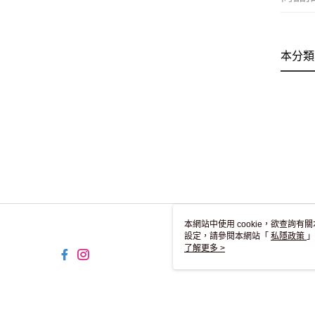
本分類
本網站中使用 cookie，欲查詢有關
設定，請參閱本網站「
私隱政策
」
用 cookie。
了解更多 >