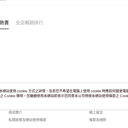
付款後門市
訂單作廢
免運費
熱賣
全店暢銷排行
本網站使用 cookie 方式之詳情，及若您不希望在電腦上使用 cookie 時應如何變更電腦的
之 Cookie 聲明。您繼續使用本網站即表示您同意本公司得按本網站使用條款之 Cooki
關於我們
客戶服務
品牌故事
購物說明
商店簡介
網上留言
私隱政策及網站使用條款
條款及細則
聯絡我們