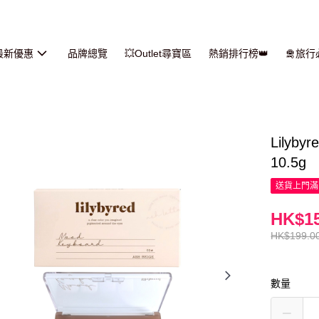
最新優惠
品牌總覽
💥Outlet尋寶區
熱銷排行榜👑
🛅旅
Lilyby
10.5g
送貨上門滿H
HK$15
HK$199.0
數量