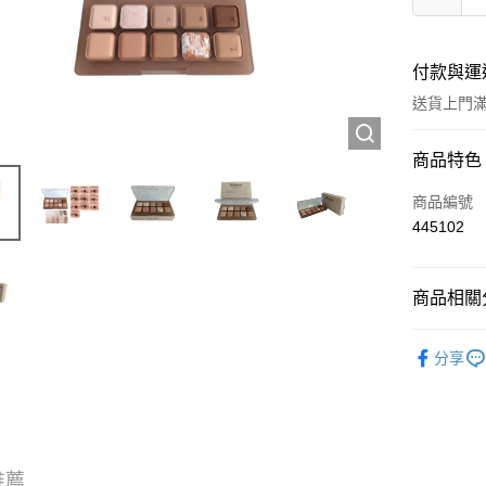
付款與運
送貨上門滿H
付款方式
商品特色
信用卡
商品編號
445102
Apple Pay
AlipayHK
商品相關分
WeChat P
彩妝產品
分享
送貨方式
JD京東物
滿 HK$2
推薦