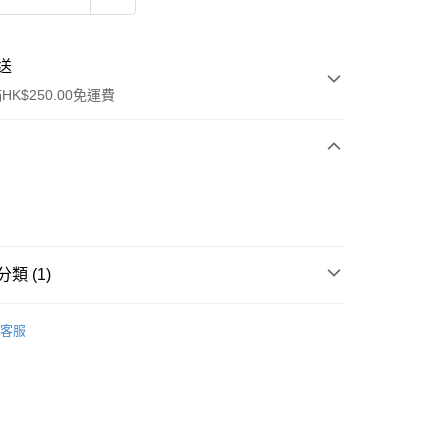
送
K$250.00免運費
類 (1)
ay
眼部彩妝
眼影
客服
流，訂單確認發貨後2-4個工作天送達
運費表
50.00 或以上免運費