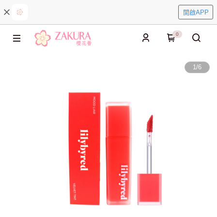
開啟APP
0
1
/
6