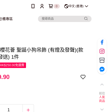
0
中文 (香港)
行必備專區
ra 櫻花薈 聖誕小狗吊飾 (有燈及發聲)(款
送) 1件
K$250.00免運費
.90
前往
人氣
商品