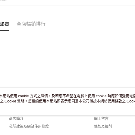
付款後門市
訂單作廢
免運費
熱賣
全店暢銷排行
本網站使用 cookie 方式之詳情，及若您不希望在電腦上使用 cookie 時應如何變更電腦的
之 Cookie 聲明。您繼續使用本網站即表示您同意本公司得按本網站使用條款之 Cooki
關於我們
客戶服務
品牌故事
購物說明
商店簡介
網上留言
私隱政策及網站使用條款
條款及細則
聯絡我們