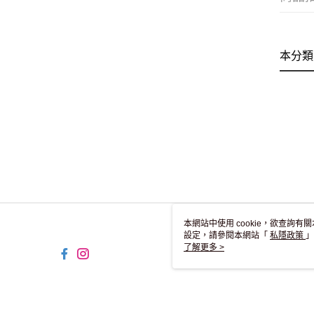
本分類
本網站中使用 cookie，欲查詢有關
設定，請參閱本網站「
私隱政策
」
用 cookie。
了解更多 >