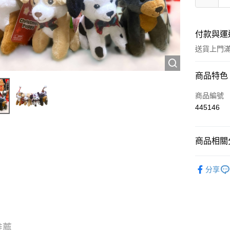
付款與運
送貨上門滿H
付款方式
商品特色
信用卡
商品編號
445146
Apple Pay
AlipayHK
商品相關分
WeChat P
工具及配
分享
送貨方式
JD京東物
滿 HK$2
推薦