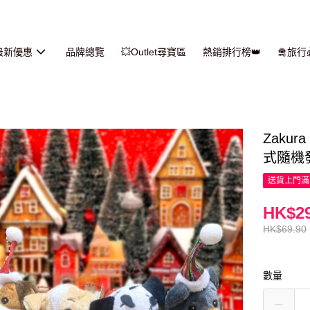
最新優惠
品牌總覽
💥Outlet尋寶區
熱銷排行榜👑
🛅旅
Zaku
式隨機發
送貨上門滿H
HK$29
HK$69.90
數量