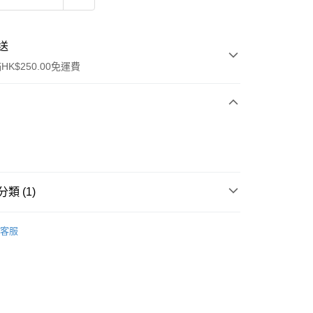
送
K$250.00免運費
類 (1)
ay
件
其他
客服
流，訂單確認發貨後2-4個工作天送達
運費表
50.00 或以上免運費