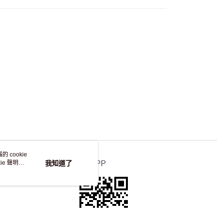
自取，訂單確認後2-4個工作天到店，7天內取。逾期後
，並不會安排重寄
 cookie
e 聲明使
我知道了
官方APP