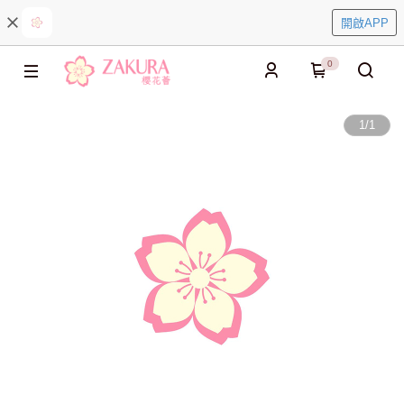
開啟APP
0
1
/
1