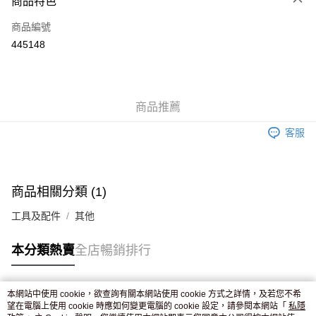
商品特色
信用卡
商品編號
Apple Pay
445148
AlipayHK
WeChat Pay
商品推薦
送貨方式
客服
JD京東物流，訂單確認發貨後2-4個工作天送達
運費表
滿 HK$250.00 或以上免運費
付款後門市自取，訂單確認後2-4個工作天到店，7天內取。逾期後
商品相關分類 (1)
訂單作廢，並不會安排重寄
工具及配件
其他
免運費
本分類熱賣
全店暢銷排行
本網站中使用 cookie，欲查詢有關本網站使用 cookie 方式之詳情，及若您不希
熱門標籤
望在電腦上使用 cookie 時應如何變更電腦的 cookie 設定，請參閱本網站「
私隱