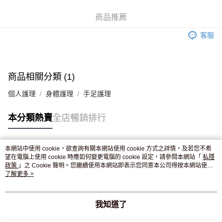
WeChat Pay
商品推薦
送貨方式
客服
JD京東物流，訂單確認發貨後2-4個工作天送達
運費表
滿 HK$250.00 或以上免運費
付款後門市自取，訂單確認後2-4個工作天到店，7天內取。逾期後
商品相關分類 (1)
訂單作廢，並不會安排重寄
個人護理
身體護理
手足護理
免運費
本分類熱賣
全店暢銷排行
本網站中使用 cookie，欲查詢有關本網站使用 cookie 方式之詳情，及若您不希
熱門標籤
望在電腦上使用 cookie 時應如何變更電腦的 cookie 設定，請參閱本網站「
私隱
政策
」之 Cookie 聲明。您繼續使用本網站即表示您同意本公司得按本網站使用
條款之 Cookie 聲明使用 cookie。
了解更多 >
熱銷排行
最新商品
人氣推薦
我知道了