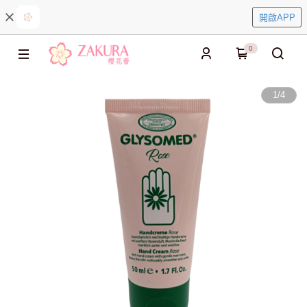
開啟APP
0
1
/
4