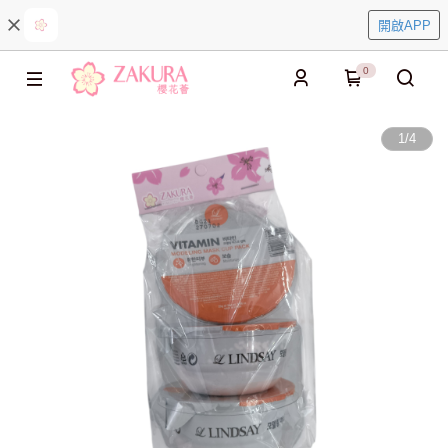
開啟APP
0
1
/
4