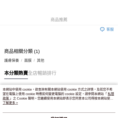
AlipayHK
WeChat Pay
商品推薦
送貨方式
客服
JD京東物流，訂單確認發貨後2-4個工作天送達
運費表
滿 HK$250.00 或以上免運費
付款後門市自取，訂單確認後2-4個工作天到店，7天內取。逾期後
商品相關分類 (1)
訂單作廢，並不會安排重寄
護膚保養
面膜
其他
免運費
本分類熱賣
全店暢銷排行
本網站中使用 cookie，欲查詢有關本網站使用 cookie 方式之詳情，及若您不希
熱門標籤
望在電腦上使用 cookie 時應如何變更電腦的 cookie 設定，請參閱本網站「
私隱
政策
」之 Cookie 聲明。您繼續使用本網站即表示您同意本公司得按本網站使用
條款之 Cookie 聲明使用 cookie。
了解更多 >
熱銷排行
最新商品
人氣推薦