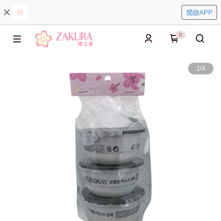
開啟APP
0
1
/
4