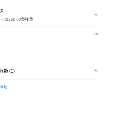
送
K$250.00免運費
類 (1)
ay
眼部護理
眼部精華
客服
流，訂單確認發貨後2-4個工作天送達
運費表
50.00 或以上免運費
自取，訂單確認後2-4個工作天到店，7天內取。逾期後