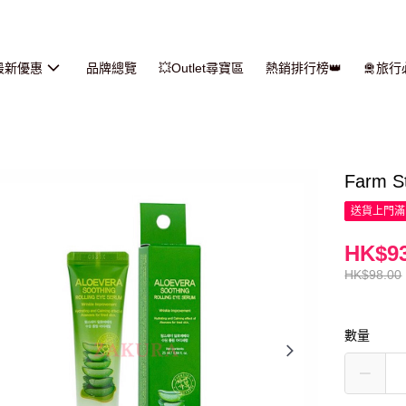
最新優惠
品牌總覽
💥Outlet尋寶區
熱銷排行榜👑
🛅旅
Farm
送貨上門滿H
HK$93
HK$98.00
數量