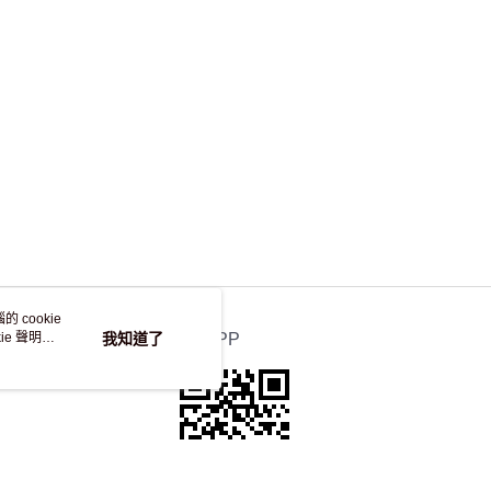
，並不會安排重寄
 cookie
e 聲明使
我知道了
官方APP