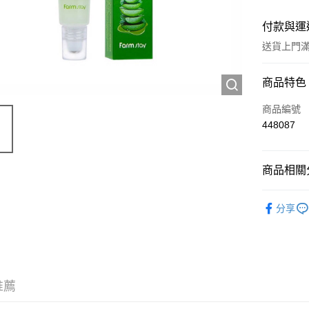
付款與運
送貨上門滿H
付款方式
商品特色
信用卡
商品編號
448087
Apple Pay
AlipayHK
商品相關分
WeChat P
護膚保養
分享
送貨方式
JD京東物
滿 HK$2
推薦
付款後門市