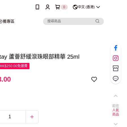
0
中文 (香港)
行必備專區
 Stay 蘆薈舒緩滾珠眼部精華 25ml
K$250.00免運費
.00
前往
人氣
商品