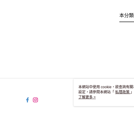
本分類
本網站中使用 cookie，欲查詢有關
設定，請參閱本網站「
私隱政策
」
用 cookie。
了解更多 >