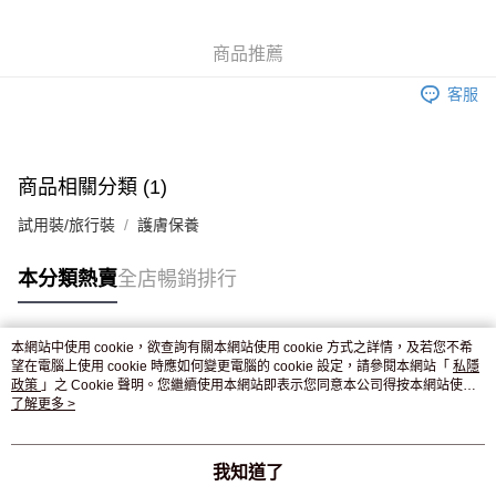
WeChat Pay
商品推薦
送貨方式
客服
JD京東物流，訂單確認發貨後2-4個工作天送達
運費表
滿 HK$250.00 或以上免運費
付款後門市自取，訂單確認後2-4個工作天到店，7天內取。逾期後
商品相關分類 (1)
訂單作廢，並不會安排重寄
試用裝/旅行裝
護膚保養
免運費
本分類熱賣
全店暢銷排行
本網站中使用 cookie，欲查詢有關本網站使用 cookie 方式之詳情，及若您不希
熱門標籤
望在電腦上使用 cookie 時應如何變更電腦的 cookie 設定，請參閱本網站「
私隱
政策
」之 Cookie 聲明。您繼續使用本網站即表示您同意本公司得按本網站使用
條款之 Cookie 聲明使用 cookie。
了解更多 >
熱銷排行
最新商品
人氣推薦
我知道了