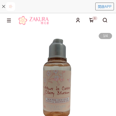
開啟APP
0
1
/
4