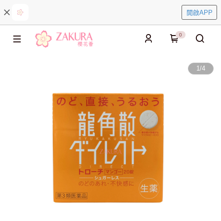
開啟APP
0
1
/
4