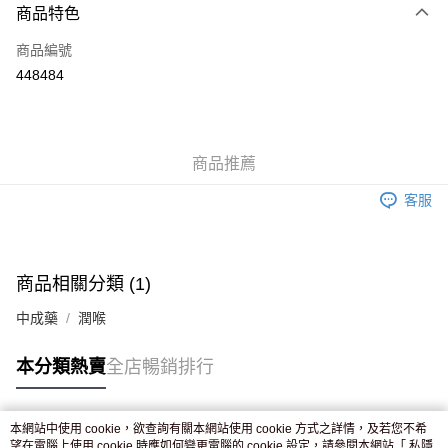
商品特色
信用卡
商品編號
Apple Pay
448484
AlipayHK
WeChat Pay
商品推薦
送貨方式
客服
JD京東物流，訂單確認發貨後2-4個工作天送達
運費表
滿 HK$250.00 或以上免運費
付款後門市自取，訂單確認後2-4個工作天到店，7天內取。逾期後
商品相關分類 (1)
訂單作廢，並不會安排重寄
中成藥
潤喉
免運費
本分類熱賣
全店暢銷排行
本網站中使用 cookie，欲查詢有關本網站使用 cookie 方式之詳情，及若您不希
熱門標籤
望在電腦上使用 cookie 時應如何變更電腦的 cookie 設定，請參閱本網站「
私隱