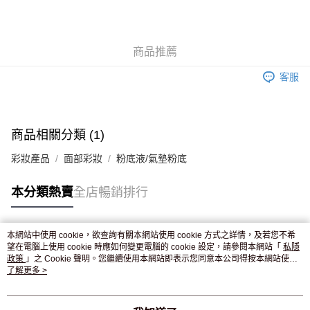
AlipayHK
WeChat Pay
商品推薦
送貨方式
客服
JD京東物流，訂單確認發貨後2-4個工作天送達
運費表
滿 HK$250.00 或以上免運費
付款後門市自取，訂單確認後2-4個工作天到店，7天內取。逾期後
商品相關分類 (1)
訂單作廢，並不會安排重寄
彩妝產品
面部彩妝
粉底液/氣墊粉底
免運費
本分類熱賣
全店暢銷排行
本網站中使用 cookie，欲查詢有關本網站使用 cookie 方式之詳情，及若您不希
熱門標籤
望在電腦上使用 cookie 時應如何變更電腦的 cookie 設定，請參閱本網站「
私隱
政策
」之 Cookie 聲明。您繼續使用本網站即表示您同意本公司得按本網站使用
條款之 Cookie 聲明使用 cookie。
了解更多 >
熱銷排行
最新商品
人氣推薦