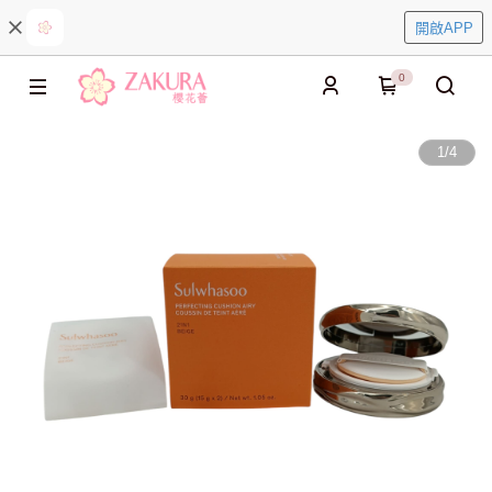
開啟APP
0
1
/
4