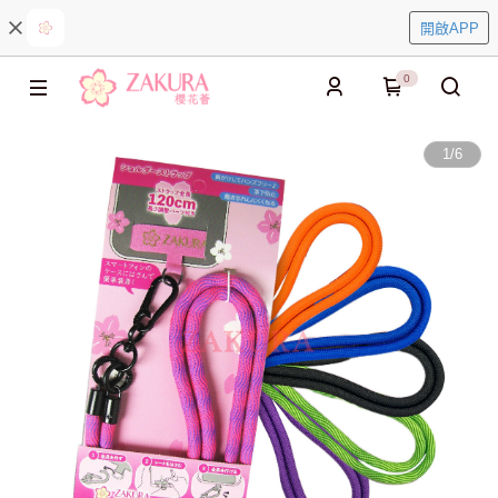
開啟APP
0
1
/
6