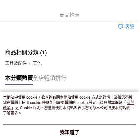
WeChat Pay
商品推薦
送貨方式
客服
JD京東物流，訂單確認發貨後2-4個工作天送達
運費表
滿 HK$250.00 或以上免運費
付款後門市自取，訂單確認後2-4個工作天到店，7天內取。逾期後
商品相關分類 (1)
訂單作廢，並不會安排重寄
工具及配件
其他
免運費
本分類熱賣
全店暢銷排行
本網站中使用 cookie，欲查詢有關本網站使用 cookie 方式之詳情，及若您不希
熱門標籤
望在電腦上使用 cookie 時應如何變更電腦的 cookie 設定，請參閱本網站「
私隱
政策
」之 Cookie 聲明。您繼續使用本網站即表示您同意本公司得按本網站使用
條款之 Cookie 聲明使用 cookie。
了解更多 >
熱銷排行
最新商品
人氣推薦
我知道了