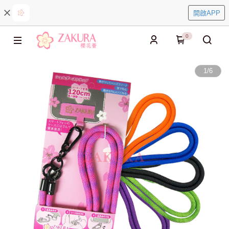
開啟APP
0
1
/
6