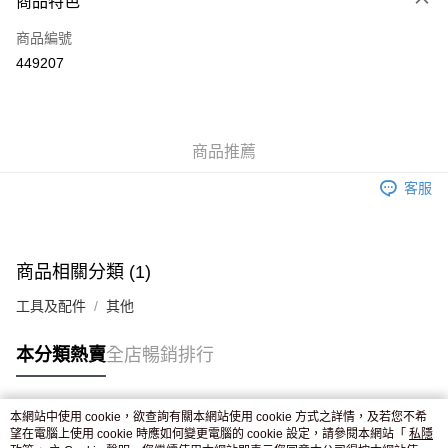
商品特色
信用卡
商品編號
Apple Pay
449207
AlipayHK
WeChat Pay
商品推薦
送貨方式
客服
JD京東物流，訂單確認發貨後2-4個工作天送達
運費表
滿 HK$250.00 或以上免運費
付款後門市自取，訂單確認後2-4個工作天到店，7天內取。逾期後
商品相關分類 (1)
訂單作廢，並不會安排重寄
工具及配件
其他
免運費
本分類熱賣
全店暢銷排行
本網站中使用 cookie，欲查詢有關本網站使用 cookie 方式之詳情，及若您不希
熱門標籤
望在電腦上使用 cookie 時應如何變更電腦的 cookie 設定，請參閱本網站「
私隱