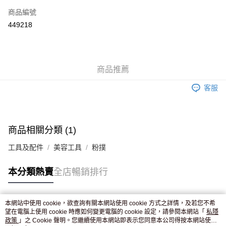
商品編號
Apple Pay
449218
AlipayHK
WeChat Pay
商品推薦
送貨方式
客服
JD京東物流，訂單確認發貨後2-4個工作天送達
運費表
滿 HK$250.00 或以上免運費
付款後門市自取，訂單確認後2-4個工作天到店，7天內取。逾期後
商品相關分類 (1)
訂單作廢，並不會安排重寄
工具及配件
美容工具
粉撲
免運費
本分類熱賣
全店暢銷排行
本網站中使用 cookie，欲查詢有關本網站使用 cookie 方式之詳情，及若您不希
熱門標籤
望在電腦上使用 cookie 時應如何變更電腦的 cookie 設定，請參閱本網站「
私隱
政策
」之 Cookie 聲明。您繼續使用本網站即表示您同意本公司得按本網站使用