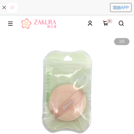
開啟APP
0
1
/
5