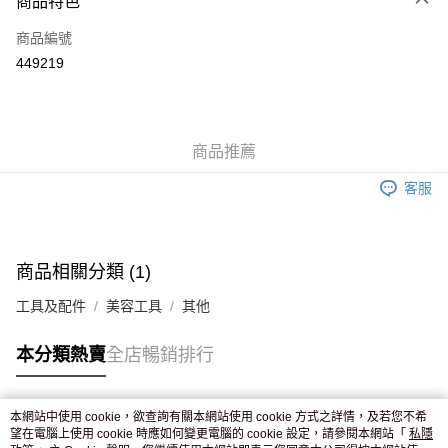
商品特色
信用卡
商品編號
Apple Pay
449219
AlipayHK
WeChat Pay
商品推薦
送貨方式
客服
JD京東物流，訂單確認發貨後2-4個工作天送達
運費表
滿 HK$250.00 或以上免運費
付款後門市自取，訂單確認後2-4個工作天到店，7天內取。逾期後
商品相關分類 (1)
訂單作廢，並不會安排重寄
工具及配件
美容工具
其他
免運費
本分類熱賣
全店暢銷排行
本網站中使用 cookie，欲查詢有關本網站使用 cookie 方式之詳情，及若您不希
熱門標籤
望在電腦上使用 cookie 時應如何變更電腦的 cookie 設定，請參閱本網站「
私隱