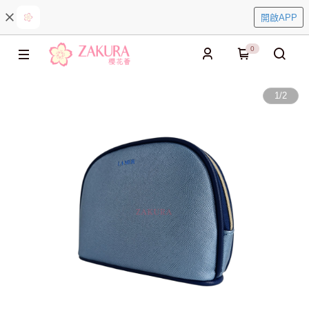
開啟APP
0
1
/
2