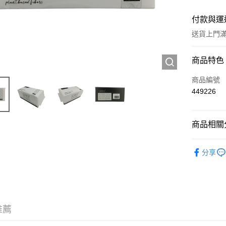
付款與運
送貨上門滿H
付款方式
商品特色
信用卡
商品編號
449226
Apple Pay
AlipayHK
商品相關分
WeChat P
工具及配
分享
送貨方式
JD京東物
滿 HK$2
推薦
付款後門市