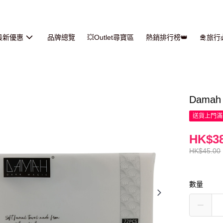
最新優惠
品牌總覽
💥Outlet尋寶區
熱銷排行榜👑
🛅旅
Dama
送貨上門滿H
HK$38
HK$45.00
數量