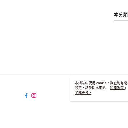
本分類
本網站中使用 cookie，欲查詢有關
設定，請參閱本網站「
私隱政策
」
用 cookie。
了解更多 >