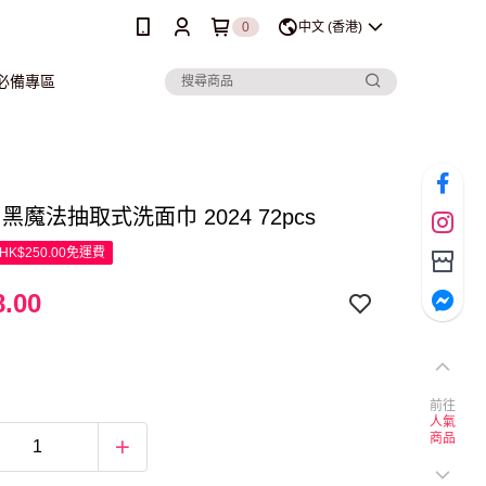
0
中文 (香港)
行必備專區
h 黑魔法抽取式洗面巾 2024 72pcs
K$250.00免運費
.00
前往
人氣
商品