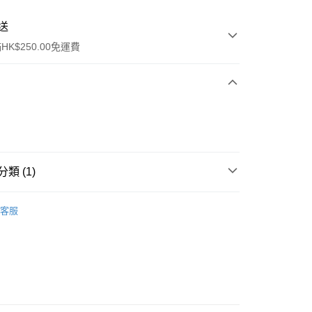
送
K$250.00免運費
類 (1)
ay
件
美容工具
化妝棉
客服
流，訂單確認發貨後2-4個工作天送達
運費表
50.00 或以上免運費
自取，訂單確認後2-4個工作天到店，7天內取。逾期後