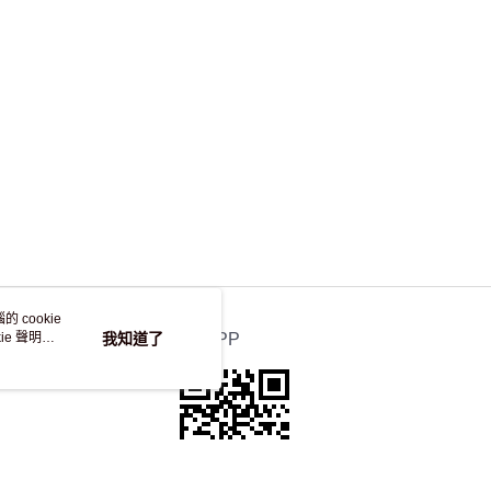
，並不會安排重寄
 cookie
e 聲明使
我知道了
官方APP