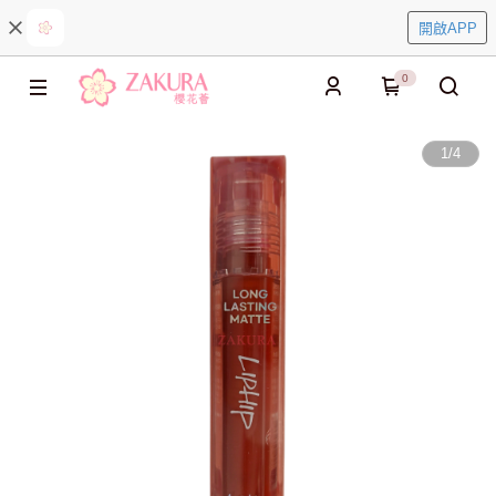
開啟APP
0
1
/
4