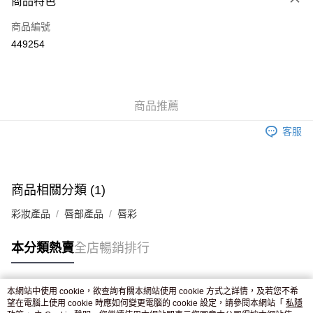
商品特色
信用卡
商品編號
Apple Pay
449254
AlipayHK
WeChat Pay
商品推薦
送貨方式
客服
JD京東物流，訂單確認發貨後2-4個工作天送達
運費表
滿 HK$250.00 或以上免運費
付款後門市自取，訂單確認後2-4個工作天到店，7天內取。逾期後
商品相關分類 (1)
訂單作廢，並不會安排重寄
彩妝產品
唇部產品
唇彩
免運費
本分類熱賣
全店暢銷排行
本網站中使用 cookie，欲查詢有關本網站使用 cookie 方式之詳情，及若您不希
熱門標籤
望在電腦上使用 cookie 時應如何變更電腦的 cookie 設定，請參閱本網站「
私隱