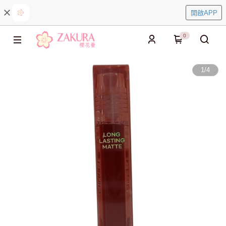
開啟APP
0
1
/
4