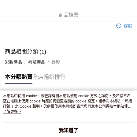
WeChat Pay
商品推薦
送貨方式
客服
JD京東物流，訂單確認發貨後2-4個工作天送達
運費表
滿 HK$250.00 或以上免運費
付款後門市自取，訂單確認後2-4個工作天到店，7天內取。逾期後
商品相關分類 (1)
訂單作廢，並不會安排重寄
彩妝產品
唇部產品
唇彩
免運費
本分類熱賣
全店暢銷排行
本網站中使用 cookie，欲查詢有關本網站使用 cookie 方式之詳情，及若您不希
熱門標籤
望在電腦上使用 cookie 時應如何變更電腦的 cookie 設定，請參閱本網站「
私隱
政策
」之 Cookie 聲明。您繼續使用本網站即表示您同意本公司得按本網站使用
條款之 Cookie 聲明使用 cookie。
了解更多 >
熱銷排行
最新商品
人氣推薦
我知道了