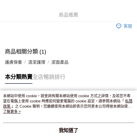
WeChat Pay
商品推薦
送貨方式
客服
JD京東物流，訂單確認發貨後2-4個工作天送達
運費表
滿 HK$250.00 或以上免運費
付款後門市自取，訂單確認後2-4個工作天到店，7天內取。逾期後
商品相關分類 (1)
訂單作廢，並不會安排重寄
護膚保養
清潔護理
潔面產品
免運費
本分類熱賣
全店暢銷排行
本網站中使用 cookie，欲查詢有關本網站使用 cookie 方式之詳情，及若您不希
熱門標籤
望在電腦上使用 cookie 時應如何變更電腦的 cookie 設定，請參閱本網站「
私隱
政策
」之 Cookie 聲明。您繼續使用本網站即表示您同意本公司得按本網站使用
條款之 Cookie 聲明使用 cookie。
了解更多 >
熱銷排行
最新商品
人氣推薦
我知道了