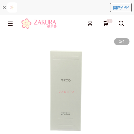
開啟APP
0
1
/
4