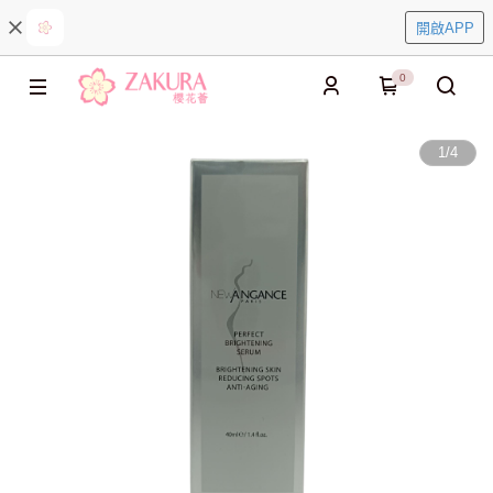
開啟APP
0
1
/
4