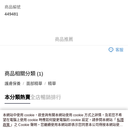
商品編號
Apple Pay
449481
AlipayHK
WeChat Pay
商品推薦
送貨方式
客服
JD京東物流，訂單確認發貨後2-4個工作天送達
運費表
滿 HK$250.00 或以上免運費
付款後門市自取，訂單確認後2-4個工作天到店，7天內取。逾期後
商品相關分類 (1)
訂單作廢，並不會安排重寄
護膚保養
面部精華
精華
免運費
本分類熱賣
全店暢銷排行
本網站中使用 cookie，欲查詢有關本網站使用 cookie 方式之詳情，及若您不希
熱門標籤
望在電腦上使用 cookie 時應如何變更電腦的 cookie 設定，請參閱本網站「
私隱
政策
」之 Cookie 聲明。您繼續使用本網站即表示您同意本公司得按本網站使用