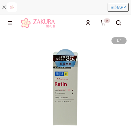
開啟APP
0
1
/
4