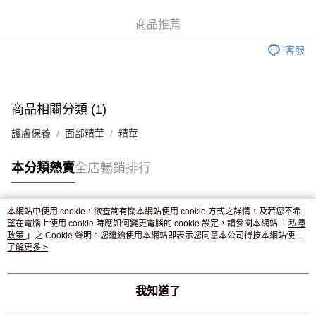
WeChat Pay
商品推薦
送貨方式
客服
JD京東物流，訂單確認發貨後2-4個工作天送達
運費表
滿 HK$250.00 或以上免運費
付款後門市自取，訂單確認後2-4個工作天到店，7天內取。逾期後
商品相關分類 (1)
訂單作廢，並不會安排重寄
護膚保養
面部精華
精華
免運費
本分類熱賣
全店暢銷排行
本網站中使用 cookie，欲查詢有關本網站使用 cookie 方式之詳情，及若您不希
熱門標籤
望在電腦上使用 cookie 時應如何變更電腦的 cookie 設定，請參閱本網站「
私隱
政策
」之 Cookie 聲明。您繼續使用本網站即表示您同意本公司得按本網站使用
條款之 Cookie 聲明使用 cookie。
了解更多 >
熱銷排行
最新商品
人氣推薦
我知道了