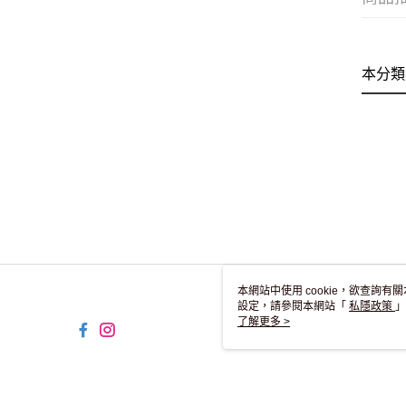
本分類
本網站中使用 cookie，欲查詢有關
設定，請參閱本網站「
私隱政策
」
用 cookie。
了解更多 >