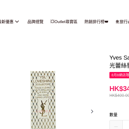
最新優惠
品牌總覽
💥Outlet尋寶區
熱銷排行榜👑
🛅旅
Yves 
光蕾絲唇膏 
8月8網店
HK$34
HK$400.0
數量