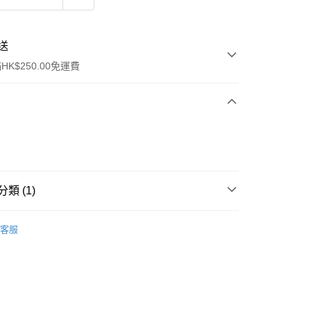
送
K$250.00免運費
類 (1)
ay
唇部產品
唇膏
客服
流，訂單確認發貨後2-4個工作天送達
運費表
50.00 或以上免運費