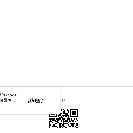
自取，訂單確認後2-4個工作天到店，7天內取。逾期後
，並不會安排重寄
 cookie
e 聲明使
我知道了
官方APP