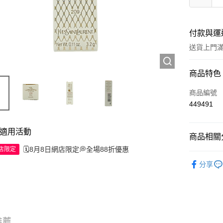
付款與運
送貨上門滿H
付款方式
商品特色
信用卡
商品編號
449491
Apple Pay
AlipayHK
適用活動
商品相關分
WeChat P
🗓️8月8日網店限定💭全場88折優惠
網店限定
彩妝產品
分享
送貨方式
JD京東物
滿 HK$2
推薦