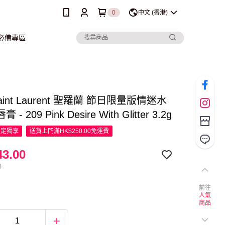
0
中文 (香港)
行必備專區
Saint Laurent 聖羅蘭 節日限量版情迷水
- 209 Pink Desire With Glitter 3.2g
限定
獨享
送貨上門滿HK$250.00免運費
3.00
0
前往
人氣
商品