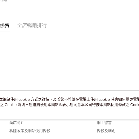
付款後門市
訂單作廢
免運費
熱賣
全店暢銷排行
本網站使用 cookie 方式之詳情，及若您不希望在電腦上使用 cookie 時應如何變更電腦的
之 Cookie 聲明。您繼續使用本網站即表示您同意本公司得按本網站使用條款之 Cooki
關於我們
客戶服務
品牌故事
購物說明
商店簡介
網上留言
私隱政策及網站使用條款
條款及細則