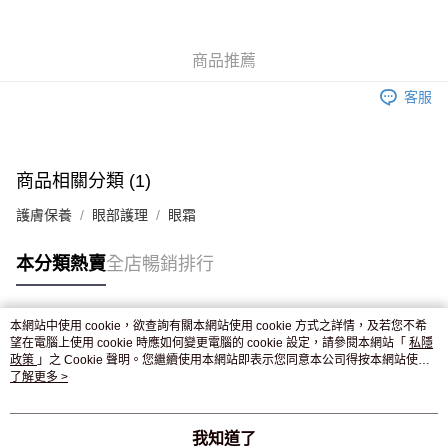
WeChat Pay
商品推薦
送貨方式
客服
JD京東物流，訂單確認發貨後2-4個工作天送達
運費表
滿 HK$250.00 或以上免運費
付款後門市自取，訂單確認後2-4個工作天到店，7天內取。逾期後
商品相關分類 (1)
訂單作廢，並不會安排重寄
護膚保養
眼部護理
眼霜
免運費
本分類熱賣
全店暢銷排行
本網站中使用 cookie，欲查詢有關本網站使用 cookie 方式之詳情，及若您不希
熱門標籤
望在電腦上使用 cookie 時應如何變更電腦的 cookie 設定，請參閱本網站「
私隱
政策
」之 Cookie 聲明。您繼續使用本網站即表示您同意本公司得按本網站使用
條款之 Cookie 聲明使用 cookie。
了解更多 >
熱銷排行
最新商品
人氣推薦
我知道了