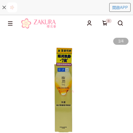
開啟APP
0
1
/
4