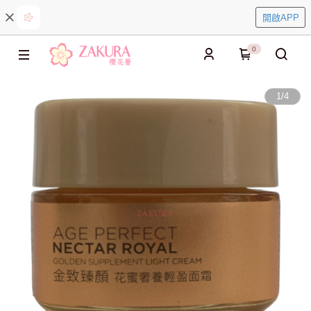
開啟APP
0
1
/
4