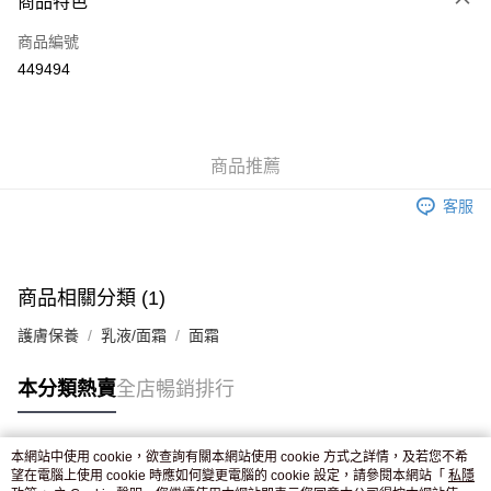
商品特色
信用卡
商品編號
Apple Pay
449494
AlipayHK
WeChat Pay
商品推薦
送貨方式
客服
JD京東物流，訂單確認發貨後2-4個工作天送達
運費表
滿 HK$250.00 或以上免運費
付款後門市自取，訂單確認後2-4個工作天到店，7天內取。逾期後
商品相關分類 (1)
訂單作廢，並不會安排重寄
護膚保養
乳液/面霜
面霜
免運費
本分類熱賣
全店暢銷排行
本網站中使用 cookie，欲查詢有關本網站使用 cookie 方式之詳情，及若您不希
熱門標籤
望在電腦上使用 cookie 時應如何變更電腦的 cookie 設定，請參閱本網站「
私隱